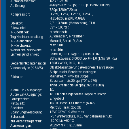
1/2.7“ 
CMOS
Aufnahmesensor:
4MP(2688x1520px). 1080p (1920x1080px), 
Auflösung: 
720p (1280x720px)
H.265, H.264, H.265+, H.264+, 
Kompression:
H.264/265 mit KI, MJPEG
2,7~13.5mm (Motorzoom), F1.0
Objektiv:
33° ~ 103°(H)
Blickwinkel:
mechanisch 
IR-Sperrfilter:
Automatisch, einstellbar
Tag/Nachtumschaltung:
Manuell, Smart IR, Aus
IR-Beleuchtung:
max. 50m
IR-Reichweite:
max. 40m
Weisslicht-Reichweite:
Farbe: 0,003 Lux@F1.0 (1/3s, 30 IRE)
Lichtempfindlichkeit:
Schwarzweiss: 0,0003 Lux@F1.0 (1/3s, 30 IRE)
120dB WDR, BLC, HLC
Gegenlichtkompensation:
Objektklassifizierung (Personen / Fahrzeuge)
Videoanalyse (KI&IVS):
Stolperdraht, Bereichseindringen
Mainstream: 4MP bis 30bps
Bildraten:
Substream: bis 25 bps (704 x 576)
Third Stream: bis 30 bps (1920 x 1080)
1/1
Alarm Ein-/ Ausgänge:
1/1 Chinch,eingebautes Doppelmikrofon
Audio Ein-/ Ausgänge:
Eingebaut
Lautsprecher:
10/100 Base-TX Ethernet (RJ45)
Netzwerk:
MicroSD, max. 256GB
Speicher:
12VDC/PoE, 9 Watt max. 
Spannungsversorgung:
IP67 Wetterschutz, IK10 Vandalismusschutz
Schutzart:
-30 °C bis +60 °C
zul. Arbeitstemperatur:
Ø126mm x (H)105mm
Abmessungen: