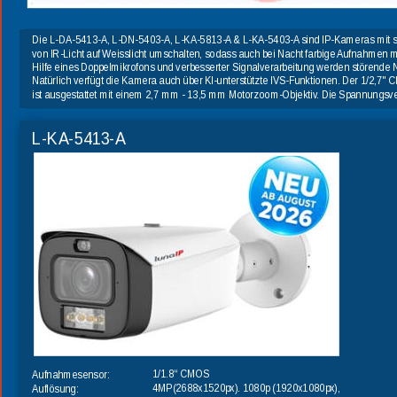
Die L-DA-5413-A, L-DN-5403-A, L-KA-5813-A & L-KA-5403-A sind IP-Kameras mit s
von IR-Licht auf Weisslicht umschalten, sodass auch bei Nacht farbige Aufnahmen mö
Hilfe eines Doppelmikrofons und verbesserter Signalverarbeitung werden störende N
Natürlich verfügt die Kamera auch über KI-unterstützte IVS-Funktionen. Der 1/2,7" 
ist ausgestattet mit einem 2,7 mm - 13,5 mm Motorzoom-Objektiv. Die Spannungsv
L-KA-5413-A
1/1.8“ 
CMOS
Aufnahmesensor:
4MP(2688x1520px). 1080p (1920x1080px), 
Auflösung: 