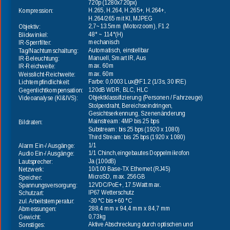
720p (1280x720px)
H.265, H.264, H.265+, H.264+, 
Kompression:
H.264/265 mit KI, MJPEG
2,7~13.5mm (Motorzoom), F1.2
Objektiv:
48° ~ 114°(H)
Blickwinkel:
mechanisch 
IR-Sperrfilter:
Automatisch, einstellbar
Tag/Nachtumschaltung:
Manuell, Smart IR, Aus
IR-Beleuchtung:
max. 60m
IR-Reichweite:
max. 60m
Weisslicht-Reichweite:
Farbe: 0,0003 Lux@F1.2 (1/3s, 30 IRE)
Lichtempfindlichkeit:
120dB WDR, BLC, HLC
Gegenlichtkompensation:
Objektklassifizierung (Personen / Fahrzeuge) 
Videoanalyse (KI&IVS):
Stolperdraht, Bereichseindringen,
Gesichtserkennung, Szenenänderung
Mainstream: 4MP bis 25 bps
Bildraten:
Substream: bis 25 bps (1920 x 1080)
Third Stream: bis 25 bps (1920 x 1080)
1/1
Alarm Ein-/ Ausgänge:
1/1 Chinch,eingebautes Doppelmikrofon
Audio Ein-/ Ausgänge:
Ja (100dB)
Lautsprecher:
10/100 Base-TX Ethernet (RJ45)
Netzwerk:
MicroSD, max. 256GB
Speicher:
12VDC/PoE+, 17.5Watt max. 
Spannungsversorgung:
IP67 Wetterschutz
Schutzart:
-30 °C bis +60 °C
zul. Arbeitstemperatur:
288,4 mm x 94,4 mm x 84,7 mm
Abmessungen:
0,73kg
Gewicht:
Aktive Abschreckung durch optischen und 
Sonstiges: