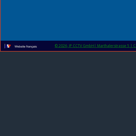
© 2026, IP CCTV GmbH| Marthalerstrasse 5 | CH