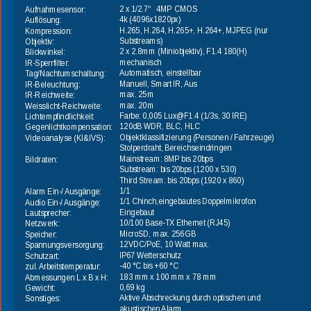
2 x 1/2.7“   4MP 
CMOS
Aufnahmesensor:
4k (4096x1820px)
Auflösung: 
H.265, H.264, H.265+, H.264+, MJPEG (nur 
Kompression:
Substreams)
Objektiv:
2 x 2.8mm (Miniobjektiv), F1.4 180(H)
Blickwinkel:
mechanisch 
IR-Sperrfilter:
Automatisch, einstellbar
Tag/Nachtumschaltung:
Manuell, Smart IR, Aus
IR-Beleuchtung:
max. 25m
IR-Reichweite:
max. 20m
Weisslicht-Reichweite:
Farbe: 0,005 Lux@F1.4 (1/3s, 30 IRE)
Lichtempfindlichkeit:
120dB WDR, BLC, HLC
Gegenlichtkompensation:
Objektklassifizierung (Personen / Fahrzeuge)
Videoanalyse (KI&IVS):
Stolperdraht, Bereichseindringen
Mainstream: 8MP bis 20bps
Bildraten:
Substream: bis 20bps (1200 x 530)
Third Stream: bis 20bps (1920 x 860)
1/1
Alarm Ein-/ Ausgänge:
1/1 Chinch,eingebautes Doppelmikrofon
Audio Ein-/ Ausgänge:
Eingebaut
Lautsprecher:
10/100 Base-TX Ethernet (RJ45)
Netzwerk:
MicroSD, max. 256GB
Speicher:
12VDC/PoE, 10 Watt max. 
Spannungsversorgung:
IP67 Wetterschutz
Schutzart:
-40 °C bis +60 °C
zul. Arbeitstemperatur:
183 mm x 100 mm x 78 mm
Abmessungen L x B x H:
0,69 kg
Gewicht:
Aktive Abschreckung durch optischen und 
Sonstiges:
akustischen Alarm