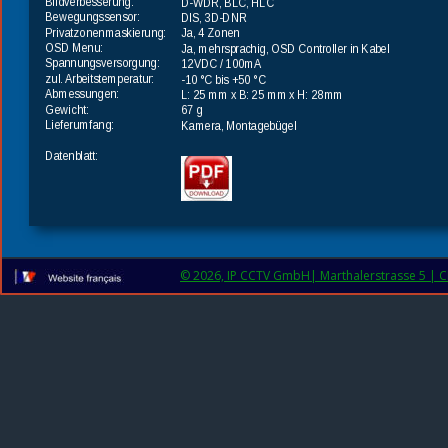
Bildverbesserung:
D-WDR, BLC, HLC
Bewegungssensor:
DIS, 3D-DNR
Privatzonenmaskierung:
Ja, 4 Zonen
OSD Menu:
Ja, mehrsprachig, OSD Controller in Kabel
Spannungsversorgung:
12VDC / 100mA
zul. Arbeitstemperatur:
-10 °C bis +50 °C
Abmessungen:
L: 25 mm x B: 25 mm x H: 28mm
Gewicht:
67 g
Lieferumfang: 
Kamera, Montagebügel 
Datenblatt:
© 2026, IP CCTV GmbH| Marthalerstrasse 5 | CH