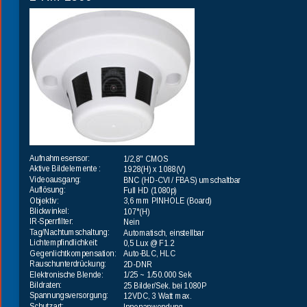
Aufnahmesensor:
1/2,8" CMOS
Aktive Bildelemente : 
1928(H) x 1088(V)
Videoausgang:
BNC (HD-CVI / FBAS) umschaltbar
Auflösung:
Full HD (1080p)
Objektiv:
3,6 mm PINHOLE (Board)
Blickwinkel:
107°(H)
IR-Sperrfilter:
Nein
Tag/Nachtumschaltung:
Automatisch, einstellbar
Lichtempfindlichkeit:
0,5 Lux @ F1.2
Gegenlichtkompensation:
Auto-BLC, HLC
Rauschunterdrückung:
2D-DNR
Elektronische Blende:
1/25 ~ 1/50.000 Sek
Bildraten:
25 Bilder/Sek. bei 1080P
Spannungsversorgung:
12VDC, 3 Watt max.
Schutzart:
Innenanwendung