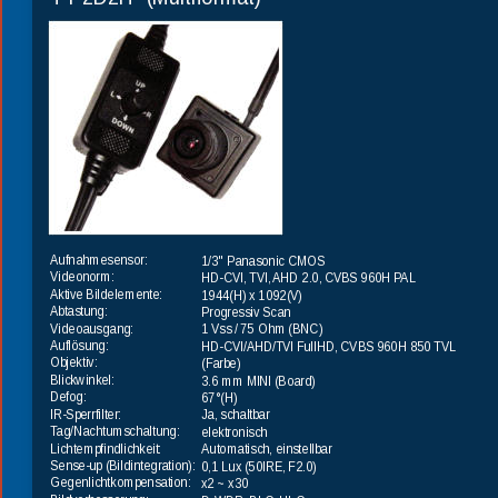
Aufnahmesensor:
1/3" Panasonic CMOS
Videonorm:
HD-CVI, TVI, AHD 2.0, CVBS 960H PAL
Aktive Bildelemente:
1944(H) x 1092(V)
Abtastung:
Progressiv Scan
Videoausgang:
1 Vss / 75 Ohm (BNC)
Auflösung: 
HD-CVI/AHD/TVI FullHD, CVBS 960H 850 TVL 
Objektiv:
(Farbe)
Blickwinkel:
3.6 mm MINI (Board)
Defog:
67°(H)
IR-Sperrfilter:
Ja, schaltbar
Tag/Nachtumschaltung:
elektronisch
Lichtempfindlichkeit:
Automatisch, einstellbar
Sense-up (Bildintegration):
0,1 Lux (50IRE, F2.0)
Gegenlichtkompensation:
x2 ~ x30