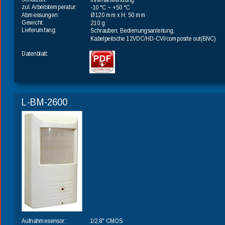
zul. Arbeitstemperatur:
-10 °C ~ +50 °C
Abmessungen:
Ø120 mm x H: 50 mm
Gewicht:
210 g
Lieferumfang:
Schrauben, Bedienungsanleitung, 
Kabelpeitsche 12VDC/HD-CVI/composite out(BNC)
Datenblatt:
L-BM-2600
1/2,8" CMOS
Aufnahmesensor: