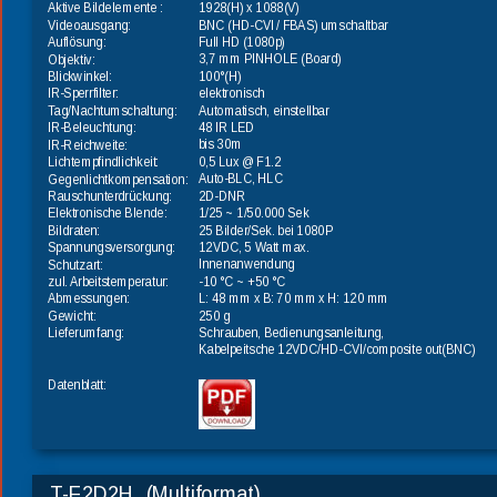
1928(H) x 1088(V)
Aktive Bildelemente : 
BNC (HD-CVI / FBAS) umschaltbar
Videoausgang:
Full HD (1080p)
Auflösung:
3,7 mm PINHOLE (Board)
Objektiv:
100°(H)
Blickwinkel:
elektronisch
IR-Sperrfilter:
Automatisch, einstellbar
Tag/Nachtumschaltung:
48 IR LED
IR-Beleuchtung:
bis 30m
IR-Reichweite:
0,5 Lux @ F1.2
Lichtempfindlichkeit:
Auto-BLC, HLC
Gegenlichtkompensation:
2D-DNR
Rauschunterdrückung:
1/25 ~ 1/50.000 Sek
Elektronische Blende:
25 Bilder/Sek. bei 1080P
Bildraten:
12VDC, 5 Watt max.
Spannungsversorgung:
Innenanwendung
Schutzart:
-10 °C ~ +50 °C
zul. Arbeitstemperatur:
L: 48 mm x B: 70 mm x H: 120 mm
Abmessungen:
250 g
Gewicht:
Schrauben, Bedienungsanleitung, 
Lieferumfang:
Kabelpeitsche 12VDC/HD-CVI/composite out(BNC) 
Datenblatt:
T-F2D2H  (Multiformat)