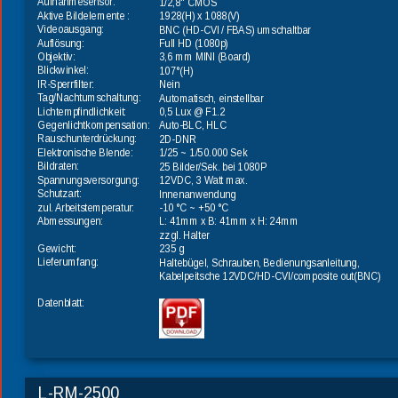
Aufnahmesensor:
1/2,8" CMOS
Aktive Bildelemente : 
1928(H) x 1088(V)
Videoausgang:
BNC (HD-CVI / FBAS) umschaltbar
Auflösung:
Full HD (1080p)
Objektiv:
3,6 mm MINI (Board)
Blickwinkel:
107°(H)
IR-Sperrfilter:
Nein
Tag/Nachtumschaltung:
Automatisch, einstellbar
Lichtempfindlichkeit:
0,5 Lux @ F1.2
Gegenlichtkompensation:
Auto-BLC, HLC
Rauschunterdrückung:
2D-DNR
Elektronische Blende:
1/25 ~ 1/50.000 Sek
Bildraten:
25 Bilder/Sek. bei 1080P
Spannungsversorgung:
12VDC, 3 Watt max.
Schutzart:
Innenanwendung
zul. Arbeitstemperatur:
-10 °C ~ +50 °C
Abmessungen:
L: 41mm x B: 41mm x H: 24mm
zzgl. Halter
Gewicht:
235 g
Lieferumfang:
Haltebügel, Schrauben, Bedienungsanleitung, 
Kabelpeitsche 12VDC/HD-CVI/composite out(BNC)
Datenblatt:
L-RM-2500