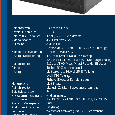
Embedded Linux
Betriebssystem:
1 ~ 64
Anzahl IP-Kameras:
lunaIP, -NVR, -DVR, diverse
Unterstützte Hersteller:
4 x HDMI / 2 x VGA
Videoausgang:
Aufnahme:
Auflösung:
12/8/6/5/4/3MP 1080P 1,3MP 720P und niedriger
H.265/H.264/MJPEG
Kompressionsverfahren:
4 Kanäle 12MP, 8 Kanäle 4K@25Bps, 
Anzeige-Decodierung:
32 Kanäle FullHD@25Bps, (Analyse ausgeschaltet)
512Mbps/1`024Mbps  (KI auf Rekorder Ein/Aus)
Aufnahmerate:
48kbps~8192kbps pro Kanal
Bitrate:
Multiscreen:, 1/4/8/9/16/25/36-Teilung
Anzeige:
1/4/8/9/16-Teilung,
Fisheye (Dewarp), Korridormodus
Multilingual
Menüsprache:
Manuell, Zeitplan, Bewegungserkennung
Aufnahmearten:
Ja
Sofortwiedergabe:
wird unterstützt
Privatzonenmaskierung :
2 x USB 2.0, 2 x USB 3.0, 1 x RS232, 2 x RS485
Schnittstellen:
16/8
Alarm Ein-/ Ausgänge:
1/2 (RCA)
Audio Ein-/ Ausgänge:
Webserver, Software (lunaCMS), Smartphone
Fernzugriff: