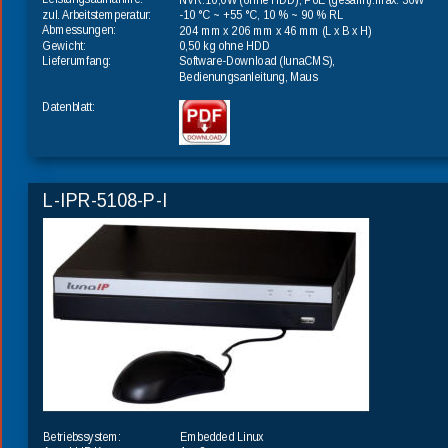
zul. Arbeitstemperatur:
-10 °C ~ +55 °C, 10 % ~ 90 % RL
Abmessungen:
204 mm x 206 mm x 46 mm (L x B x H)
Gewicht:
0,50 kg ohne HDD
Lieferumfang:
Software-Download (lunaCMS), 
Bedienungsanleitung, Maus
Datenblatt:
L-IPR-5108-P-I
Embedded Linux
Betriebssystem: