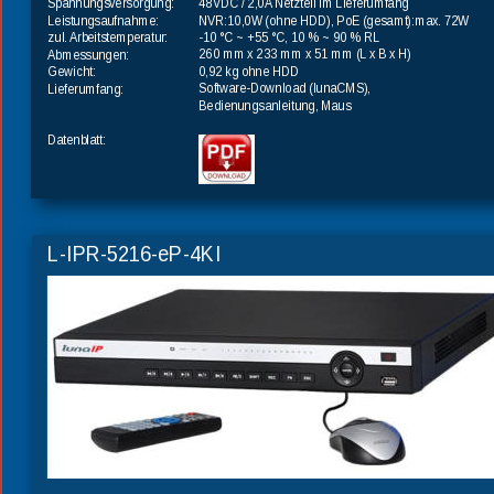
48VDC / 2,0A Netzteil im Lieferumfang
Spannungsversorgung:
NVR:10,0W (ohne HDD), PoE (gesamt):max. 72W
Leistungsaufnahme:
-10 °C ~ +55 °C, 10 % ~ 90 % RL
zul. Arbeitstemperatur:
260 mm x 233 mm x 51 mm (L x B x H)
Abmessungen:
0,92 kg ohne HDD
Gewicht:
Software-Download (lunaCMS), 
Lieferumfang:
Bedienungsanleitung, Maus
Datenblatt:
L-IPR-5216-eP-4KI