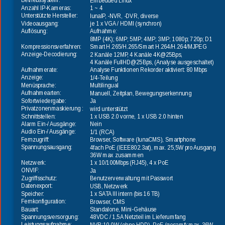
Betriebssystem:
Embedded Linux
Anzahl IP-Kameras:
1 ~ 4
Unterstützte Hersteller:
lunaIP, -NVR, -DVR, diverse
Videoausgang:
je 1 x VGA / HDMI (synchron)
Auflösung:
Aufnahme:
8MP (4K); 6MP; 5MP; 4MP; 3MP; 1080p; 720p; D1
Kompressionsverfahren:
Smart H.265/H.265/Smart H.264/H.264/MJPEG
Anzeige-Decodierung:
2 Kanäle 12MP, 4 Kanäle 4K@25Bps, 
4 Kanäle FullHD@25Bps, (Analyse ausgeschaltet)
Aufnahmerate:
Analyse Funktionen Rekorder aktiviert: 80 Mbps
Anzeige:
1/4-Teilung
Menüsprache:
Multilingual
Aufnahmearten:
Manuell, Zeitplan, Bewegungserkennung
Sofortwiedergabe:
Ja
Privatzonenmaskierung :
wird unterstützt
Schnittstellen:
1 x USB 2.0 vorne, 1 x USB 2.0 hinten
Alarm Ein-/ Ausgänge:
Nein
Audio Ein-/ Ausgänge:
1/1 (RCA)
Fernzugriff:
Browser, Software (lunaCMS), Smartphone
Spannungsausgang:
4fach PoE (IEEE802.3at), max. 25,5W pro Ausgang
36W max zusammen
Netzwerk:
1 x 10/100Mbps (RJ45), 4 x PoE
ONVIF:
Ja
Zugriffsschutz:
Benutzerverwaltung mit Passwort
Datenexport:
USB, Netzwerk
Speicher:
1 x SATA III intern (bis 16 TB)
Fernkonfiguration:
Browser, CMS
Bauart:
Standalone, Mini-Gehäuse
Spannungsversorgung:
48VDC / 1,5A Netzteil im Lieferumfang
Leistungsaufnahme:
NVR:10,0W (ohne HDD), PoE (gesamt):max. 36W