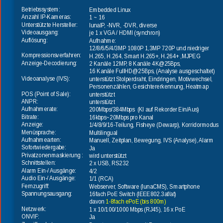
Betriebssystem:
Embedded Linux
Anzahl IP-Kameras:
1 ~ 16
Unterstützte Hersteller:
lunaIP, -NVR, -DVR, diverse
Videoausgang:
je 1 x VGA / HDMI (synchron)
Auflösung:
Aufnahme:
12/8/6/5/4/3MP 1080P 1,3MP 720P und niedriger
Kompressionsverfahren:
H.265, H.264, Smart H.265+, H.264+ ,MJPEG
Anzeige-Decodierung:
2 Kanäle 12MP, 8 Kanäle 4K@25Bps, 
16 Kanäle FullHD@25Bps, (Analyse ausgeschaltet)
Videoanalyse (IVS):
unterstützt Stolperdraht, Eindringen, Motivwechsel,
Personenzählen, Gesichtererkennung, Heatmap
POS (Point of Sale):
unterstützt
ANPR:
unterstützt
Aufnahmerate:
200Mbps/384Mbps  (KI auf Rekorder Ein/Aus)
Bitrate:
16kbps~20Mbps pro Kanal
Anzeige:
1/4/8/9/16-Teilung, Fisheye (Dewarp), Korridormodus
Menüsprache:
Multilingual
Aufnahmearten:
Manuell, Zeitplan, Bewegung, IVS (Analyse), Alarm
Sofortwiedergabe:
Ja
Privatzonenmaskierung :
wird unterstützt
Schnittstellen:
2 x USB, RS232
Alarm Ein-/ Ausgänge:
4/2
Audio Ein-/ Ausgänge:
1/1 (RCA)
Fernzugriff:
Webserver, Software (lunaCMS), Smartphone
Spannungsausgang:
16fach PoE Switch (IEEE802.3af/at)
davon 
1-8fach ePoE (bis 800m)
Netzwerk:
1 x 10/100/1000 Mbps (RJ45), 16 x PoE
ONVIF:
Ja