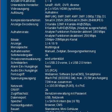
1 ~ 8
Anzahl IP-Kameras:
lunaIP, -NVR, -DVR, diverse
Unterstützte Hersteller:
je 1 x VGA / HDMI (synchron)
Videoausgang:
Aufnahme:
Auflösung:
8MP (4K); 6MP; 5MP; 4MP; 3MP; 1080p; 720p; D1
Smart H.265/H.265/Smart H.264/H.264/MJPEG
Kompressionsverfahren:
2 Kanäle 12MP, 4 Kanäle 4K@25Bps, 
Anzeige-Decodierung:
8 Kanäle FullHD@25Bps, (Analyse ausgeschaltet)
Analyse Funktionen Rekorder aktiviert: 180 Mbps
Aufnahmerate:
Analyse Funktionen deaktiviert: 256 Mbps
16kbps~20Mbps pro Kanal
Bitrate:
1 / 4 / 8 / 9
Anzeige:
Multilingual
Menüsprache:
Manuell, Zeitplan, Bewegungserkennung
Aufnahmearten:
Ja
Sofortwiedergabe:
wird unterstützt
Privatzonenmaskierung :
1 x USB 2.0 vorne, 1 x USB 2.0 hinten
Schnittstellen:
Nein
Alarm Ein-/ Ausgänge:
1/1 (RCA)
Audio Ein-/ Ausgänge:
Webserver, Software (lunaCMS), Smartphone
Fernzugriff:
8fach PoE (IEEE802.3at), max. 25,5W pro Ausgang
Spannungsausgang:
72W max zusammen
1 x 10/100 Mbps (RJ45), 4 x PoE
Netzwerk:
Ja
ONVIF:
Benutzerverwaltung mit Passwort
Zugriffsschutz:
USB, Netzwerk
Datenexport:
1 x SATA III intern (bis 16 TB)
Speicher:
Browser, CMS
Fernkonfiguration:
Standalone, Mini-Gehäuse
Bauart: