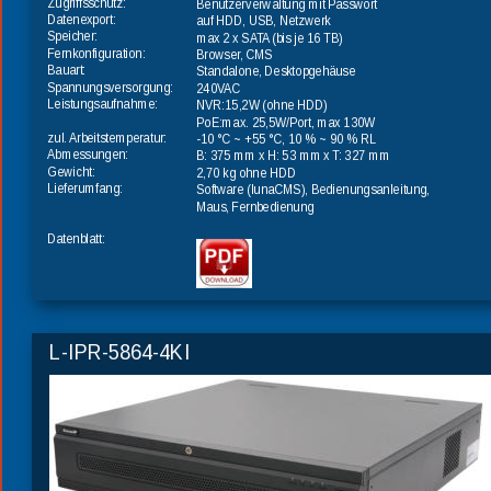
Zugriffsschutz:
Benutzerverwaltung mit Passwort
Datenexport:
auf HDD, USB, Netzwerk
Speicher:
max 2 x SATA (bis je 16 TB)
Fernkonfiguration:
Browser, CMS
Bauart:
Standalone, Desktopgehäuse
Spannungsversorgung:
240VAC
Leistungsaufnahme:
NVR:15,2W (ohne HDD)
PoE:max. 25,5W/Port, max 130W
zul. Arbeitstemperatur:
-10 °C ~ +55 °C, 10 % ~ 90 % RL
Abmessungen:
B: 375 mm x H: 53 mm x T: 327 mm
Gewicht:
2,70 kg ohne HDD
Lieferumfang:
Software (lunaCMS), Bedienungsanleitung, 
Maus, Fernbedienung
Datenblatt:
L-IPR-5864-4KI