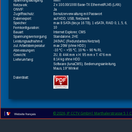
Nein
Spannungsausgang:
2 x 10/100/1000 Base-TX Ethernet/RJ45 (LAN)
Netzwerk:
Ja
ONVIF:
Benutzerverwaltung mit Passwort
Zugriffsschutz:
auf HDD, USB, Netzwerk
Datenexport:
max 8 SATA (bis je 16 TB), 1 eSATA, RAID 0, 1, 5, 6, 
Speicher:
10
Fernkonfiguration:
Internet Explorer, CMS
Bauart:
Standalone, 2HE
Spannungsversorgung:
240VAC (Redundantes Netzteil)
Leistungsaufnahme:
max 20W (ohne HDD)
zul. Arbeitstemperatur:
-10 °C ~ +55 °C, 10 % ~ 90 % RL
Abmessungen:
2U, B: 444 mm x H: 95 mm x T: 476 mm
Gewicht:
8.14 kg ohne HDD
Lieferumfang:
Software (lunaCMS), Bedienungsanleitung, 
Maus, 19“ Winkel
Datenblatt:
© 2026, IP CCTV GmbH| Marthalerstrasse 5 | CH