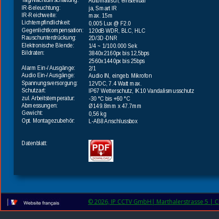
Tag/Nachtumschaltung:
Automatisch, einstellbar
IR-Beleuchtung:
ja, Smart IR
IR-Reichweite:
max. 15m
Lichtempfindlichkeit:
0,005 Lux @ F2.0
Gegenlichtkompensation:
120dB WDR, BLC, HLC
Rauschunterdrückung:
2D/3D-DNR
Elektronische Blende:
1/4 ~ 1/100.000 Sek
Bildraten:
3840x2160px bis 12,5bps
2560x1440px bis 25bps
Alarm Ein-/ Ausgänge:
2/1
Audio Ein-/ Ausgänge:
Audio IN, eingeb. Mikrofon
Spannungsversorgung:
12VDC, 7.4 Watt max.
Schutzart:
IP67 Wetterschutz, IK10 Vandalismusschutz
zul. Arbeitstemperatur:
-30 °C bis +60 °C
Abmessungen:
Ø149.8mm x 47.7mm 
Gewicht:
0,56 kg
Opt. Montagezubehör:
L-AB8 Anschlussbox
Datenblatt:
© 2026, IP CCTV GmbH| Marthalerstrasse 5 | CH