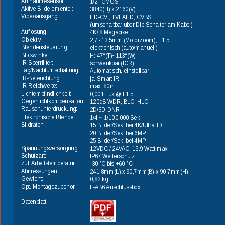
Aufnahmesensor:
1/2" CMOS
Aktive Bildelemente : 
3840(H) x 2160(V)
Videoausgang:
HD-CVI, TVI, AHD, CVBS
(umschaltbar über Dip-Schalter am Kabel)
Auflösung:
4K/ 8 Megapixel
Objektiv:
2,7~13.5mm (Motorzoom), F1.5
Blendensteuerung:
elektronisch (auto/manuell)
Blickwinkel:
H: 47°(T)~113°(W)
IR-Sperrfilter:
schwenkbar (ICR) 
Tag/Nachtumschaltung:
Automatisch, einstellbar
IR-Beleuchtung:
ja, Smart IR
IR-Reichweite:
max. 80m
Lichtempfindlichkeit:
0,001 Lux @ F1.5
Gegenlichtkompensation:
120dB WDR, BLC, HLC
Rauschunterdrückung:
2D/3D-DNR
Elektronische Blende:
1/4 ~ 1/100.000 Sek
Bildraten:
15 Bilder/Sek. bei 4K/UltraHD
20 Bilder/Sek. bei 6MP
25 Bilder/Sek. bei 4MP
Spannungsversorgung:
12VDC / 24VAC, 13.9 Watt max.
Schutzart:
IP67 Wetterschutz
zul. Arbeitstemperatur:
-30 °C bis +60 °C
Abmessungen:
241,8mm(L) x 90,7mm(B) x 90,7mm(H)
Gewicht:
0,82 kg
Opt. Montagezubehör:
L-AB6 Anschlussbox
Datenblatt: