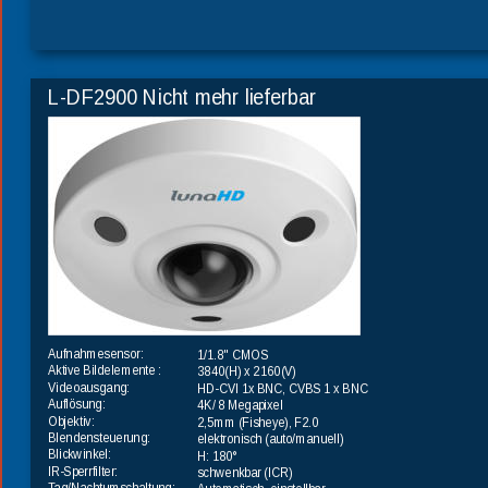
L-DF2900 Nicht mehr lieferbar
Aufnahmesensor:
1/1.8" CMOS
Aktive Bildelemente : 
3840(H) x 2160(V)
Videoausgang:
HD-CVI 1x BNC, CVBS 1 x BNC
Auflösung:
4K/ 8 Megapixel
Objektiv:
2,5mm (Fisheye), F2.0
Blendensteuerung:
elektronisch (auto/manuell)
Blickwinkel:
H: 180°
IR-Sperrfilter:
schwenkbar (ICR) 