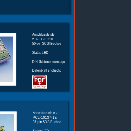
Anschlussleiste 
zu PCL-10250
50-pin SCSI Buchse 
Status LED
DIN-Schienenmontage
Datenblatt englisch:
Anschlussleiste zu
PCL-10137-1E
37-pin SDB-Buchse 
Status LED