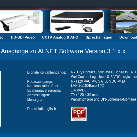
d Ausgänge zu ALNET Software Version 3.1.x.x.
6 x  Dry Contact Logic level 0: close to GND 
Digitale Kontakteingänge:
Wet Contact Logic level 0: 3 VDC Logic leve
6 x (120 VAC @ 0.5 A  30 VDC @ 1A
Relaisausgänge:
LAN 10/100Base-T(X)
Kommunikation über: 
10-30VDC
Spannungversorgung:
70 x 120 x 30 mm
Abmessungen:
Wandmontage und DIN-Schienen-Montage
Monatgeart:
Datenblatt englisch: