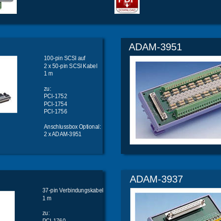
ADAM-3951
100-pin SCSI auf 
2 x 50-pin SCSI Kabel 
1 m
zu:
PCI-1752
PCI-1754
PCI-1756
Anschlussbox Optional:
2 x ADAM-3951
ADAM-3937
37-pin Verbindungskabel
1 m
zu:
PCI-1760