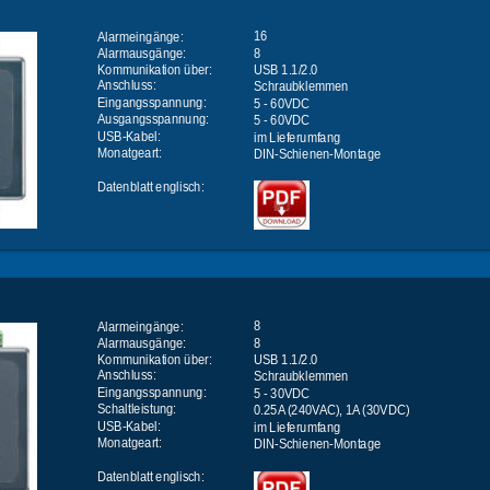
16
Alarmeingänge:
8
Alarmausgänge:
Kommunikation über: 
USB 1.1/2.0
Anschluss:
Schraubklemmen
Eingangsspannung:
5 - 60VDC
Ausgangsspannung:
5 - 60VDC
USB-Kabel:
im Lieferumfang
Monatgeart:
DIN-Schienen-Montage
Datenblatt englisch:
8
Alarmeingänge:
8
Alarmausgänge:
Kommunikation über: 
USB 1.1/2.0
Anschluss:
Schraubklemmen
Eingangsspannung:
5 - 30VDC
Schaltleistung:
0.25A (240VAC), 1A (30VDC)
USB-Kabel:
im Lieferumfang
Monatgeart:
DIN-Schienen-Montage
Datenblatt englisch: