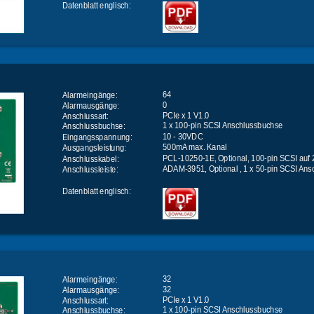
Datenblatt englisch:
64
Alarmeingänge:
0
Alarmausgänge:
PCIe x 1 V1.0
Anschlussart: 
1 x 100-pin SCSI Anschlussbuchse
Anschlussbuchse:
10 - 30VDC
Eingangsspannung:
500mA max. Kanal
Ausgangsleistung:
PCL-10250-1E, Optional, 100-pin SCSI auf 
Anschlusskabel:
ADAM-3951, Optional , 1 x 50-pin SCSI An
Anschlussleiste:
Datenblatt englisch:
32
Alarmeingänge:
32
Alarmausgänge:
PCIe x 1 V1.0
Anschlussart: 
1 x 100-pin SCSI Anschlussbuchse
Anschlussbuchse: