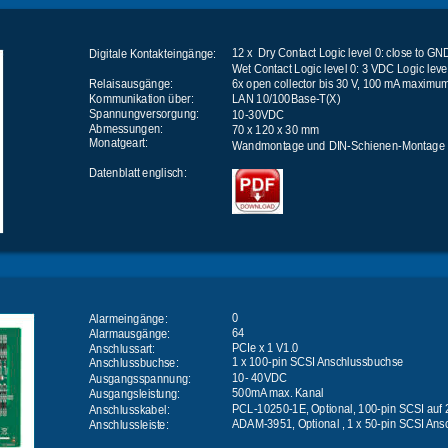
12 x  Dry Contact Logic level 0: close to GN
Digitale Kontakteingänge:
Wet Contact Logic level 0: 3 VDC Logic leve
6x open collector bis 30 V, 100 mA maximum
Relaisausgänge:
Kommunikation über: 
LAN 10/100Base-T(X)
Spannungversorgung:
10-30VDC
Abmessungen:
70 x 120 x 30 mm
Monatgeart:
Wandmontage und DIN-Schienen-Montage
Datenblatt englisch:
0
Alarmeingänge:
64
Alarmausgänge:
PCIe x 1 V1.0
Anschlussart: 
1 x 100-pin SCSI Anschlussbuchse
Anschlussbuchse:
10- 40VDC
Ausgangsspannung:
500mA max. Kanal
Ausgangsleistung:
PCL-10250-1E, Optional, 100-pin SCSI auf 
Anschlusskabel:
ADAM-3951, Optional , 1 x 50-pin SCSI An
Anschlussleiste: