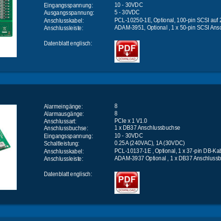
10 - 30VDC
Eingangsspannung:
5 - 30VDC
Ausgangsspannung:
PCL-10250-1E, Optional, 100-pin SCSI auf 
Anschlusskabel:
ADAM-3951, Optional , 1 x 50-pin SCSI An
Anschlussleiste:
Datenblatt englisch:
8
Alarmeingänge:
8
Alarmausgänge:
PCIe x 1 V1.0
Anschlussart: 
1 x DB37 Anschlussbuchse
Anschlussbuchse:
10 - 30VDC
Eingangsspannung:
0.25A (240VAC), 1A (30VDC)
Schaltleistung:
PCL-10137-1E , Optional, 1 x 37-pin DB-Ka
Anschlusskabel:
ADAM-3937 Optional , 1 x DB37 Anschluss
Anschlussleiste:
Datenblatt englisch: