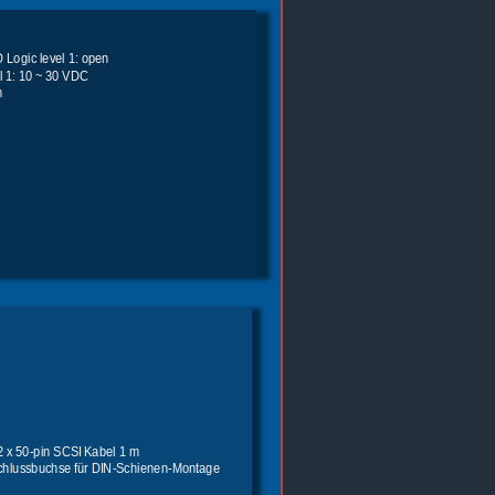
D Logic level 1: open 
l 1: 10 ~ 30 VDC
 
2 x 50-pin SCSI Kabel 1 m
schlussbuchse für DIN-Schienen-Montage