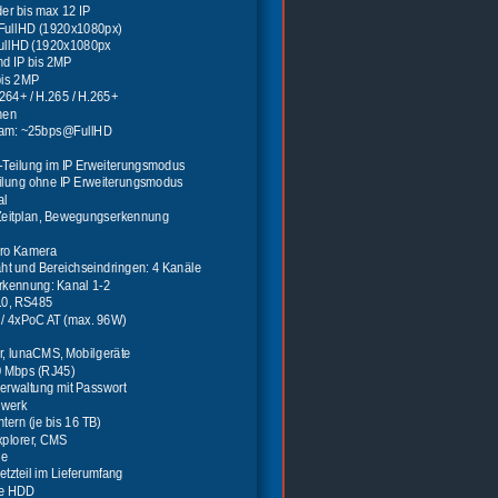
der bis max 12 IP
FullHD (1920x1080px)
ullHD (1920x1080px
d IP bis 2MP
bis 2MP
.264+ / H.265 / H.265+
nen
m: ~25bps@FullHD         
6-Teilung im IP Erweiterungsmodus
eilung ohne IP Erweiterungsmodus
al
Zeitplan, Bewegungserkennung
pro Kamera
aht und Bereichseindringen: 4 Kanäle
rkennung: Kanal 1-2
.0, RS485
/ 4xPoC AT (max. 96W)
, lunaCMS, Mobilgeräte
0 Mbps (RJ45)
erwaltung mit Passwort
zwerk
ntern (je bis 16 TB)
Explorer, CMS
ne
tzteil im Lieferumfang
e HDD