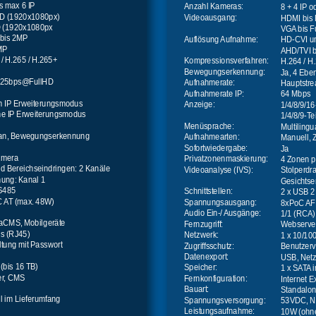
is max 6 IP
Anzahl Kameras:
8 + 4 IP o
HD (1920x1080px)
Videoausgang:
HDMI bis 
D (1920x1080px
VGA bis F
 bis 2MP
Auflösung Aufnahme:
HD-CVI un
MP
AHD/TVI 
 / H.265 / H.265+
Kompressionsverfahren:
H.264 / H
Bewegungserkennung:
Ja, 4 Ebe
 ~25bps@FullHD
Aufnahmerate:
Hauptstrea
Aufnahmerate IP:
64 Mbps
im IP Erweiterungsmodus
Anzeige:
1/4/8/9/1
ne IP Erweiterungsmodus
1/4/8/9-T
Menüsprache:
Multilingu
plan, Bewegungserkennung
Aufnahmearten:
Manuell, 
Sofortwiedergabe:
Ja
amera
Privatzonenmaskierung:
4 Zonen 
nd Bereichseindringen: 2 Kanäle
Videoanalyse (IVS):
Stolperdr
ung: Kanal 1
Gesichtse
RS485
Schnittstellen:
2 x USB 2
C AT (max. 48W)
Spannungsausgang:
8xPoC AF 
Audio Ein-/ Ausgänge:
1/1 (RCA)
naCMS, Mobilgeräte
Fernzugriff:
Webserver
s (RJ45)
Netzwerk:
1 x 10/10
tung mit Passwort
Zugriffsschutz:
Benutzerv
Datenexport:
USB, Net
 (bis 16 TB)
Speicher:
1 x SATA i
rer, CMS
Fernkonfiguration:
Internet 
Bauart:
Standalo
l im Lieferumfang
Spannungsversorgung:
53VDC, Ne
Leistungsaufnahme:
10W (ohn