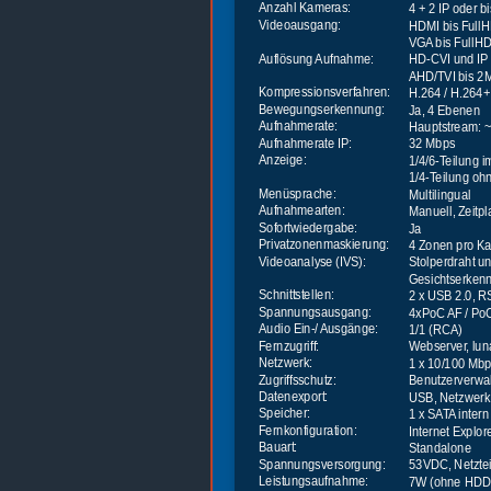
Anzahl Kameras:
4 + 2 IP oder b
Videoausgang:
HDMI bis Full
VGA bis FullH
Auflösung Aufnahme:
HD-CVI und IP
AHD/TVI bis 2
Kompressionsverfahren:
H.264 / H.264+
Bewegungserkennung:
Ja, 4 Ebenen
Aufnahmerate:
Hauptstream:
Aufnahmerate IP:
32 Mbps
Anzeige:
1/4/6-Teilung 
1/4-Teilung oh
Menüsprache:
Multilingual
Aufnahmearten:
Manuell, Zeit
Sofortwiedergabe:
Ja
Privatzonenmaskierung:
4 Zonen pro K
Videoanalyse (IVS):
Stolperdraht u
Gesichtserkenn
Schnittstellen:
2 x USB 2.0, 
Spannungsausgang:
4xPoC AF / Po
Audio Ein-/ Ausgänge:
1/1 (RCA)
Fernzugriff:
Webserver, lu
Netzwerk:
1 x 10/100 Mbp
Zugriffsschutz:
Benutzerverwal
Datenexport:
USB, Netzwerk
Speicher:
1 x SATA intern
Fernkonfiguration:
Internet Explo
Bauart:
Standalone
Spannungsversorgung:
53VDC, Netztei
Leistungsaufnahme:
7W (ohne HDD