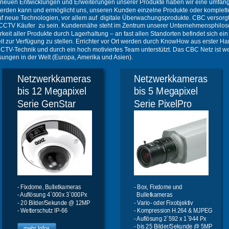
uen Entwicklungen und Erweiterungen unserer Produkte haben wir eine umfangreic
erden kann und ermöglicht uns, unseren Kunden einzelne Produkte oder komplette
 neue Technologien, vor allem auf  digitale Überwachungsprodukte. CBC versorgt
für CCTV Käufer  zu sein. Kundennähe steht im Zentrum unserer Unternehmensphiloso
keit aller Produkte durch Lagerhaltung – an fast allen Standorten befindet sich ei
Zeit zur Verfügung zu stellen. Errichter vor Ort werden durch KnowHow aus erster H
-Technik und durch ein hoch motiviertes Team unterstützt. Das CBC Netz ist weltw
sungen in der Welt (Europa, Amerika und Asien).  
Netzwerkkameras  
Netzwerkkameras  
bis 12 Megapixel 
bis 5 Megapixel 
Serie GenStar
Serie PixelPro
- Fixdome, Bulletkameras
- Box, Fixdome und 
- Auflösung 4`000x 3`000Px 
  Bulletkameras
- 20 Bilder/Sekunde @ 12MP
- Vario- oder Fixobjektiv
- Wetterschutz IP-66 
- Kompression H.264 & MJPEG
- Auflösung 2`592 x 1`944 Px 
- bis 25 Bilder/Sekunde @ 5MP