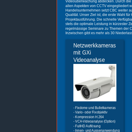
Videoüberwachung abdecken. Durch die ne
allen Aspekten von CCTV eingegliedert w
Handelsunternehmen setzt CBC weiter auf
Qualität. Unser Ziel ist, die erste Wahl 
Projektausführung. Die schnelle Verfügbar
stets die optimale Leistung in kürzester 
regelmässige Seminare zu Themen der CCTV
Inzwischen gibt es mehr als 30 Niederlas
Netzwerkkameras  
mit GXi 
Videoanalyse
- Fixdome und Bulletkameras
- Vario- oder Fixobjektiv
- Kompression H.264
- VCA-Videoanalyse (Option)
- FullHD Auflösung  
- Innen- und Aussenanwendung