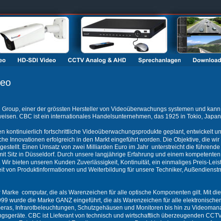
deo
roup, einer der grössten Hersteller von Videoüberwachungs systemen und kann ei
isen. CBC ist ein internationales Handelsunternehmen, das 1925 in Tokio, Japan,
n kontinuierlich fortschrittliche Videoüberwachungsprodukte geplant, entwickelt u
he Innovationen erfolgreich in den Markt eingeführt worden. Die Objektive, die wir
stellt. Einen Umsatz von zwei Milliarden Euro im Jahr  unterstreicht die führend
t Sitz in Düsseldorf. Durch unsere langjährige Erfahrung und einem kompetenten 
Wir bieten unseren Kunden Zuverlässigkeit, Kontinuität, ein einmaliges Preis-Leis
it von Produktinformationen und Weiterbildung für unsere Techniker, Außendienstmi
Marke  computar, die als Warenzeichen für alle optische Komponenten gilt. Mit d
1999 wurde die Marke GANZ eingeführt, die als Warenzeichen für alle elektronische
ameras, Infrarotbeleuchtungen, Schutzgehäusen und Monitoren bis hin zu Videom
gsgeräte. CBC ist Lieferant von technisch und wirtschaftlich überzeugenden CCTV