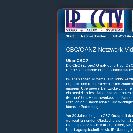
CBC/GANZ Netzwerk-Vi
Über CBC?
Die CBC (Europe) GmbH gehört  zur CBC G
Handelsgeschichte in Deutschland nachwe
Im japanischen Mutterhaus in Tokio werde
Objektiv- und Kameratechnik sind zahlreic
unserem Überseewerk entwickelt und herge
ein herstellendes  Handelsunternehmen mi
(Europe) GmbH ein zuverlässiger Partner. 
exzellenten Kundenservice. Die Wichtigke
höchster Bedeutung. 
Vor 30 Jahren begann CBC Group mit der 
weltweit führenden Objektivherstellern. 
Produktpalette reicht von Objektiven, K
Übertragungstechnik sowie IP-Übertragun