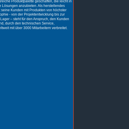
he Produktpalette geschaffen, die leicht in 
 Lösungen anzubieten. Als herstellendes 
 seine Kunden mit Produkten von höchster 
phie - von der Projektentwicklung bis zur 
n Lager – steht für den Anspruch, den Kunden 
and, durch den technischen Service, 
eit mit über 3000 Mitarbeitern verbreitet. 